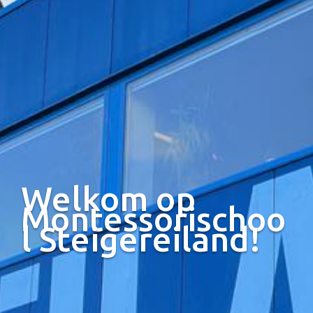
Welkom op
Montessorischoo
l Steigereiland!