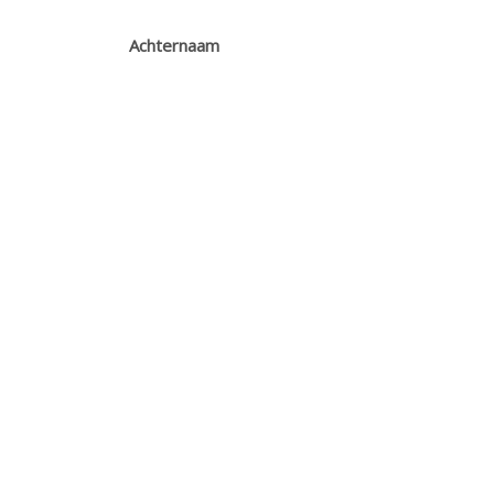
Achternaam
E-mailadres
Opmerkingen