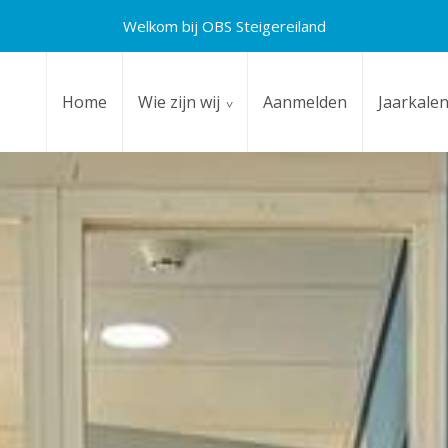
Welkom bij OBS Steigereiland
Home
Wie zijn wij
Aanmelden
Jaarkale