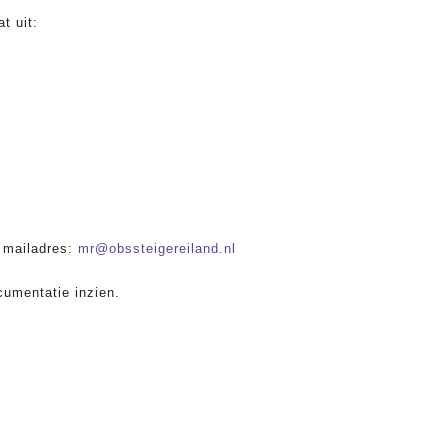
t uit:
 mailadres:
mr@obssteigereiland.nl
cumentatie inzien.